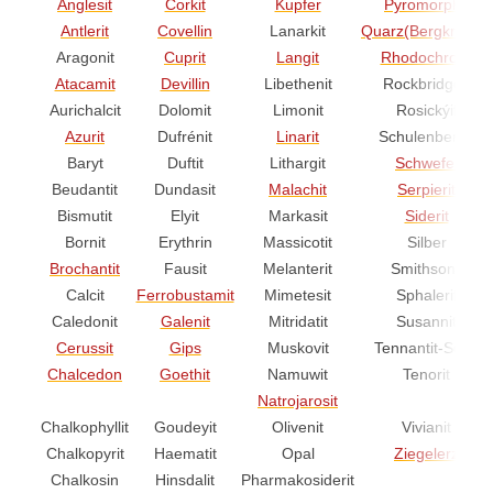
Anglesit
Corkit
Kupfer
Pyromorphit
Antlerit
Covellin
Lanarkit
Quarz(Bergkristall)
Aragonit
Cuprit
Langit
Rhodochrosit
Atacamit
Devillin
Libethenit
Rockbridgeit
Aurichalcit
Dolomit
Limonit
Rosickýit
Azurit
Dufrénit
Linarit
Schulenbergit
Baryt
Duftit
Lithargit
Schwefel
Beudantit
Dundasit
Malachit
Serpierit
Bismutit
Elyit
Markasit
Siderit
Bornit
Erythrin
Massicotit
Silber
Brochantit
Fausit
Melanterit
Smithsonit
Calcit
Ferrobustamit
Mimetesit
Sphalerit
Caledonit
Galenit
Mitridatit
Susannit
Cerussit
Gips
Muskovit
Tennantit-Serie
Chalcedon
Goethit
Namuwit
Tenorit
Natrojarosit
Chalkophyllit
Goudeyit
Olivenit
Vivianit
Chalkopyrit
Haematit
Opal
Ziegelerz
Chalkosin
Hinsdalit
Pharmakosiderit