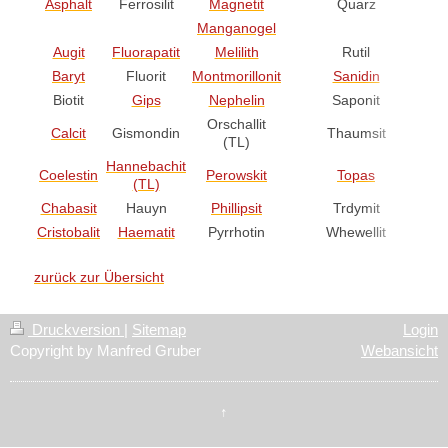
Asphalt
Ferrosilit
Magnetit
Quarz
Manganogel
Augit
Fluorapatit
Melilith
Rutil
Baryt
Fluorit
Montmorillonit
Sanidin
Biotit
Gips
Nephelin
Saponit
Orschallit
Calcit
Gismondin
Thaumsit
(TL)
Hannebachit
Coelestin
Perowskit
Topas
(TL)
Chabasit
Hauyn
Phillipsit
Trdymit
Cristobalit
Haematit
Pyrrhotin
Whewellit
zurück zur Übersicht
Druckversion
|
Sitemap
Login
Copyright by Manfred Gruber
Webansicht
↑