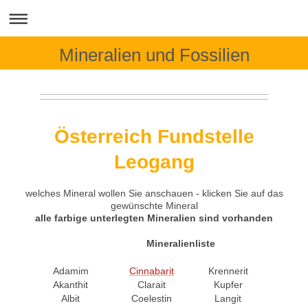
Mineralien und Fossilien
Österreich Fundstelle
Leogang
welches Mineral wollen Sie anschauen - klicken Sie auf das
gewünschte Mineral
alle farbige unterlegten Mineralien sind vorhanden
Mineralienliste
Adamim
Cinnabarit
Krennerit
Polyd
Akanthit
Clarait
Kupfer
Posnj
Albit
Coelestin
Langit
Pyrar