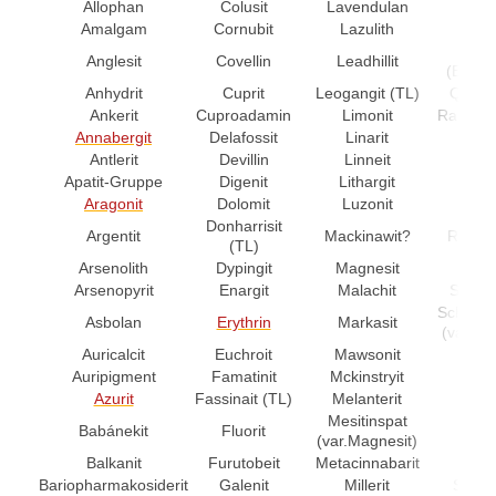
Allophan
Colusit
Lavendulan
Pyr
Amalgam
Cornubit
Lazulith
Pyrrh
Qua
Anglesit
Covellin
Leadhillit
(Bergkr
Anhydrit
Cuprit
Leogangit (TL)
Quecks
Ankerit
Cuproadamin
Limonit
Rammels
Annabergit
Delafossit
Linarit
Ranc
Antlerit
Devillin
Linneit
Real
Apatit-Gruppe
Digenit
Lithargit
Reev
Aragonit
Dolomit
Luzonit
Reni
Donharrisit
Argentit
Mackinawit?
Richels
(TL)
Arsenolith
Dypingit
Magnesit
Saffl
Arsenopyrit
Enargit
Malachit
Schach
Schwarz
Asbolan
Erythrin
Markasit
(var. Ce
Auricalcit
Euchroit
Mawsonit
Schw
Auripigment
Famatinit
Mckinstryit
Serpi
Azurit
Fassinait (TL)
Melanterit
Side
Mesitinspat
Babánekit
Fluorit
Sieg
(var.Magnesit)
Balkanit
Furutobeit
Metacinnabarit
Sil
Bariopharmakosiderit
Galenit
Millerit
Skutte