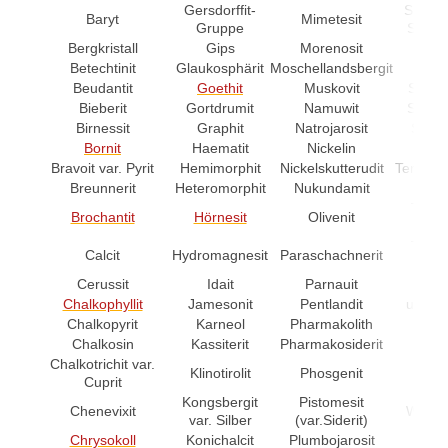
Gersdorffit-
Smaltin
Baryt
Mimetesit
Gruppe
Skutte
Bergkristall
Gips
Morenosit
Sphal
Betechtinit
Glaukosphärit
Moschellandsbergit
Stib
Beudantit
Goethit
Muskovit
Strash
Bieberit
Gortdrumit
Namuwit
Strome
Birnessit
Graphit
Natrojarosit
Stront
Bornit
Haematit
Nickelin
Sympl
Bravoit var. Pyrit
Hemimorphit
Nickelskutterudit
Tennanti
Breunnerit
Heteromorphit
Nukundamit
Teno
Tetrae
Brochantit
Hörnesit
Olivenit
Gru
Tetrae
Calcit
Hydromagnesit
Paraschachnerit
Ser
Cerussit
Idait
Parnauit
Tiro
Chalkophyllit
Jamesonit
Pentlandit
unbes
Chalkopyrit
Karneol
Pharmakolith
Vae
Chalkosin
Kassiterit
Pharmakosiderit
Wis
Chalkotrichit var.
Klinotirolit
Phosgenit
With
Cuprit
Kongsbergit
Pistomesit
Chenevixit
Wroewo
var. Silber
(var.Siderit)
Chrysokoll
Konichalcit
Plumbojarosit
Wulf